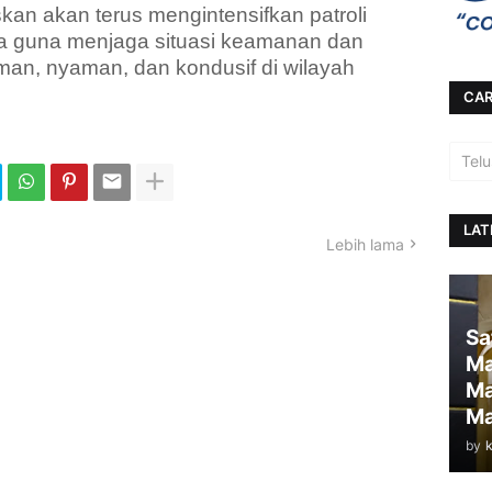
an akan terus mengintensifkan patroli
nya guna menjaga situasi keamanan dan
man, nyaman, dan kondusif di wilayah
CAR
LAT
Lebih lama
Sa
Ma
Ma
Ma
by