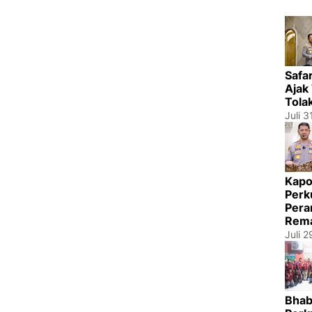
Safa
Ajak
Tola
Juli 3
Kapo
Perk
Pera
Rema
Juli 
Bhab