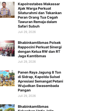
Kapolrestabes Makassar
Ajak Warga Perkuat
Silaturahmi dan Tekankan
Peran Orang Tua Cegah
Tawuran Remaja dalam
Safari Subuh
Juli 29, 2026
Bhabinkamtibmas Polsek
Rappocini Perkuat Sinergi
dengan Ketua RW dan RT
Jaga Kamtibmas
Juli 29, 2026
Panen Raya Jagung 8 Ton
di Sidrap, Kapolda Sulsel
Apresiasi Semangat Petani
Wujudkan Swasembada
Pangan
Juli 29, 2026
Bhabinkamtibmas
Kelurahan Untia Jalin