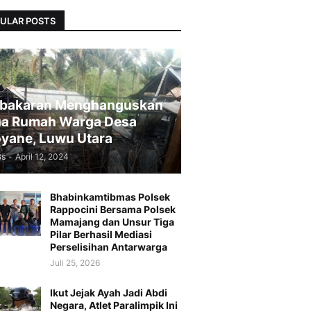
ULAR POSTS
bakaran Menghanguskan
a Rumah Warga Desa
yane, Luwu Utara
Bs
-
April 12, 2024
Bhabinkamtibmas Polsek
Rappocini Bersama Polsek
Mamajang dan Unsur Tiga
Pilar Berhasil Mediasi
Perselisihan Antarwarga
Juli 25, 2026
Ikut Jejak Ayah Jadi Abdi
Negara, Atlet Paralimpik Ini