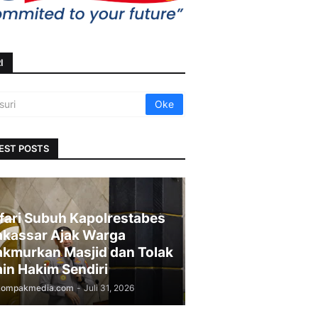
I
EST POSTS
fari Subuh Kapolrestabes
kassar Ajak Warga
kmurkan Masjid dan Tolak
in Hakim Sendiri
kompakmedia.com
-
Juli 31, 2026