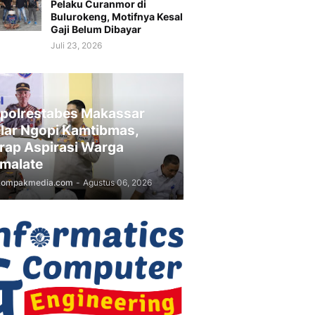
Pelaku Curanmor di
Bulurokeng, Motifnya Kesal
Gaji Belum Dibayar
Juli 23, 2026
polrestabes Makassar
lar Ngopi Kamtibmas,
rap Aspirasi Warga
malate
kompakmedia.com
-
Agustus 06, 2026