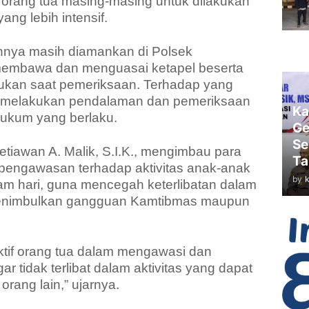
 orang tua masing-masing untuk dilakukan
g lebih intensif.
innya masih diamankan di Polsek
membawa dan menguasai ketapel beserta
ukan saat pemeriksaan. Terhadap yang
h melakukan pendalaman dan pemeriksaan
Ka
 hukum yang berlaku.
Ge
Se
tiawan A. Malik, S.I.K., mengimbau para
Ta
pengawasan terhadap aktivitas anak-anak
by
m hari, guna mencegah keterlibatan dalam
menimbulkan gangguan Kamtibmas maupun
tif orang tua dalam mengawasi dan
tidak terlibat dalam aktivitas yang dapat
orang lain,” ujarnya.