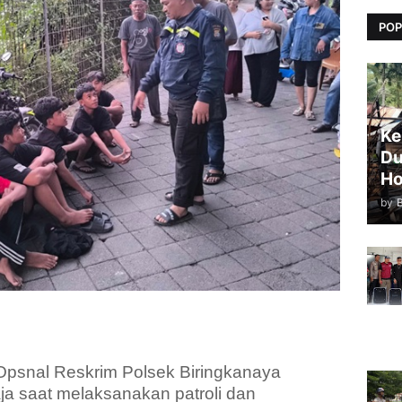
POP
Ke
Du
Ho
by
Opsnal Reskrim Polsek Biringkanaya
 saat melaksanakan patroli dan