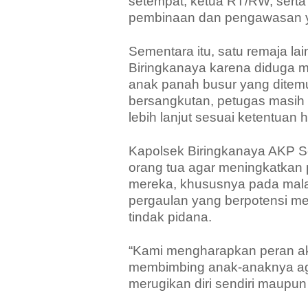
setempat, ketua RT/RW, serta
pembinaan dan pengawasan yan
Sementara itu, satu remaja la
Biringkanaya karena diduga 
anak panah busur yang ditem
bersangkutan, petugas masi
lebih lanjut sesuai ketentuan
Kapolsek Biringkanaya AKP Se
orang tua agar meningkatkan 
mereka, khususnya pada mala
pergaulan yang berpotensi 
tindak pidana.
“Kami mengharapkan peran ak
membimbing anak-anaknya agar 
merugikan diri sendiri maupun 