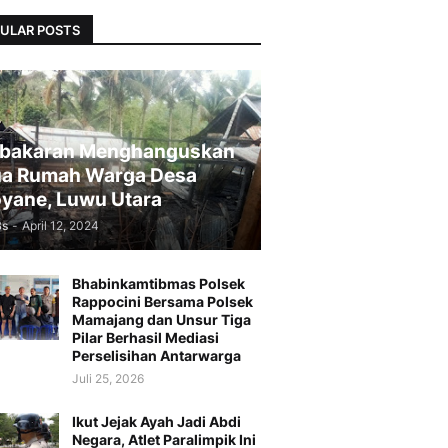
ULAR POSTS
bakaran Menghanguskan
a Rumah Warga Desa
yane, Luwu Utara
Bs
-
April 12, 2024
Bhabinkamtibmas Polsek
Rappocini Bersama Polsek
Mamajang dan Unsur Tiga
Pilar Berhasil Mediasi
Perselisihan Antarwarga
Juli 25, 2026
Ikut Jejak Ayah Jadi Abdi
Negara, Atlet Paralimpik Ini