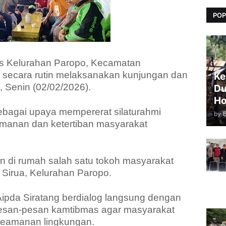
POP
s Kelurahan Paropo, Kecamatan
 secara rutin melaksanakan kunjungan dan
Ke
 Senin (02/02/2026).
Du
Ho
sebagai upaya mempererat silaturahmi
by
amanan dan ketertiban masyarakat
an di rumah salah satu tokoh masyarakat
 Sirua, Kelurahan Paropo.
ipda Siratang berdialog langsung dengan
esan-pesan kamtibmas agar masyarakat
 keamanan lingkungan.