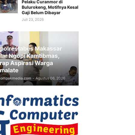
Pelaku Curanmor di
Bulurokeng, Motifnya Kesal
Gaji Belum Dibayar
Juli 23, 2026
polrestabes Makassar
lar Ngopi Kamtibmas,
rap Aspirasi Warga
malate
kompakmedia.com
-
Agustus 06, 2026