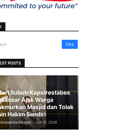
I
EST POSTS
fari Subuh Kapolrestabes
kassar Ajak Warga
kmurkan Masjid dan Tolak
in Hakim Sendiri
kompakmedia.com
-
Juli 31, 2026