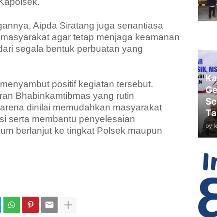
 Kapolsek.
gannya, Aipda Siratang juga senantiasa
masyarakat agar tetap menjaga keamanan
dari segala bentuk perbuatan yang
Ka
enyambut positif kegiatan tersebut.
Ge
ran Bhabinkamtibmas yang rutin
Se
arena dinilai memudahkan masyarakat
Ta
i serta membantu penyelesaian
by
lum berlanjut ke tingkat Polsek maupun