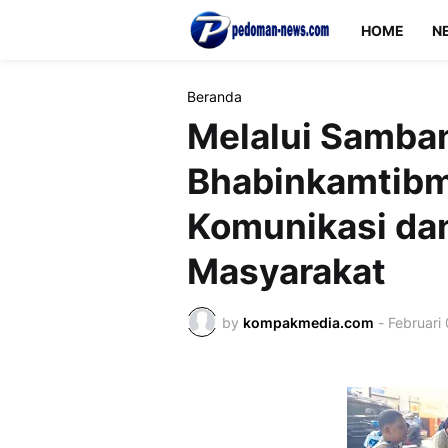
HOME
N
Beranda
Melalui Samba
Bhabinkamtibm
Komunikasi da
Masyarakat
by
kompakmedia.com
-
Februari