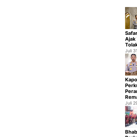
Safa
Ajak
Tola
Juli 3
Kapo
Perk
Pera
Rema
Juli 
Bhab