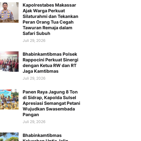
Kapolrestabes Makassar
Ajak Warga Perkuat
Silaturahmi dan Tekankan
Peran Orang Tua Cegah
Tawuran Remaja dalam
Safari Subuh
Juli 29, 2026
Bhabinkamtibmas Polsek
Rappocini Perkuat Sinergi
dengan Ketua RW dan RT
Jaga Kamtibmas
Juli 29, 2026
Panen Raya Jagung 8 Ton
di Sidrap, Kapolda Sulsel
Apresiasi Semangat Petani
Wujudkan Swasembada
Pangan
Juli 29, 2026
Bhabinkamtibmas
Kelurahan Untia Jalin