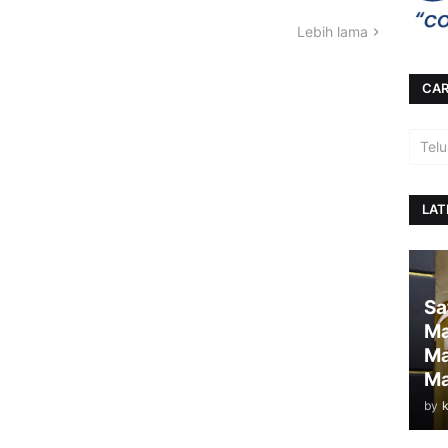
Lebih lama
CAR
LAT
Sa
Ma
Ma
Ma
by