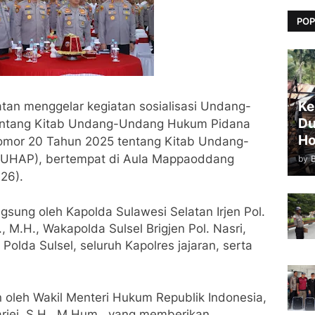
POP
Ke
tan menggelar kegiatan sosialisasi Undang-
Du
entang Kitab Undang-Undang Hukum Pidana
Ho
or 20 Tahun 2025 tentang Kitab Undang-
UHAP), bertempat di Aula Mappaoddang
by
26).
langsung oleh Kapolda Sulawesi Selatan Irjen Pol.
 M.H., Wakapolda Sulsel Brigjen Pol. Nasri,
 Polda Sulsel, seluruh Kapolres jajaran, serta
n oleh Wakil Menteri Hukum Republik Indonesia,
ariej, S.H., M.Hum., yang memberikan