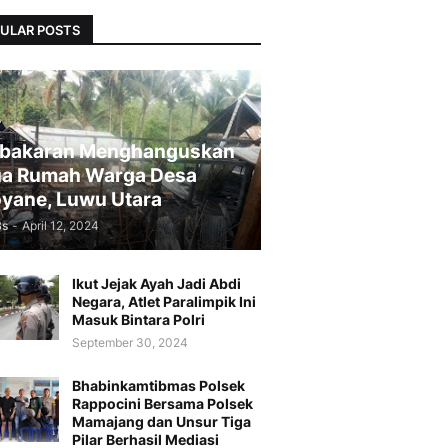
ULAR POSTS
bakaran Menghanguskan
a Rumah Warga Desa
yane, Luwu Utara
Bs
-
April 12, 2024
Ikut Jejak Ayah Jadi Abdi
Negara, Atlet Paralimpik Ini
Masuk Bintara Polri
September 30, 2024
Bhabinkamtibmas Polsek
Rappocini Bersama Polsek
Mamajang dan Unsur Tiga
Pilar Berhasil Mediasi