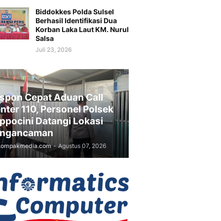
Biddokkes Polda Sulsel
Berhasil Identifikasi Dua
Korban Laka Laut KM. Nurul
Salsa
Juli 23, 2026
spon Cepat Aduan Call
nter 110, Personel Polsek
ppocini Datangi Lokasi
ngancaman
kompakmedia.com
-
Agustus 07, 2026