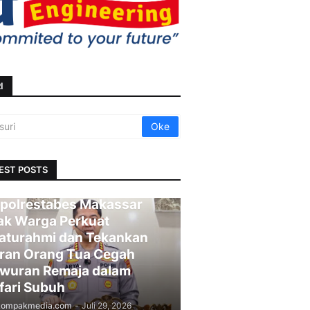
I
EST POSTS
polrestabes Makassar
ak Warga Perkuat
laturahmi dan Tekankan
ran Orang Tua Cegah
wuran Remaja dalam
fari Subuh
kompakmedia.com
-
Juli 29, 2026