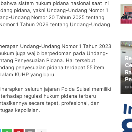
 bahwa sistem hukum pidana nasional saat ini
-undang pidana, yakni Undang-Undang Nomor 1
ang-Undang Nomor 20 Tahun 2025 tentang
Nomor 1 Tahun 2026 tentang Undang-Undang
enerapan Undang-Undang Nomor 1 Tahun 2023
 hukum juga wajib berpedoman pada Undang-
Re
tang Penyesuaian Pidana. Hal tersebut
Ce
ndang penyesuaian pidana terdapat 55 item
Ra
 dalam KUHP yang baru.
Pe
by
 diharapkan seluruh jajaran Polda Sulsel memiliki
erhadap regulasi hukum pidana terbaru
sikannya secara tepat, profesional, dan
tugas kepolisian.