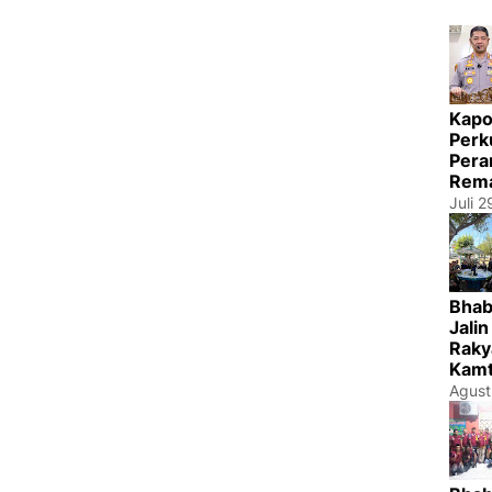
Kapo
Perk
Pera
Rema
Juli 
Bhab
Jali
Raky
Kam
Agust