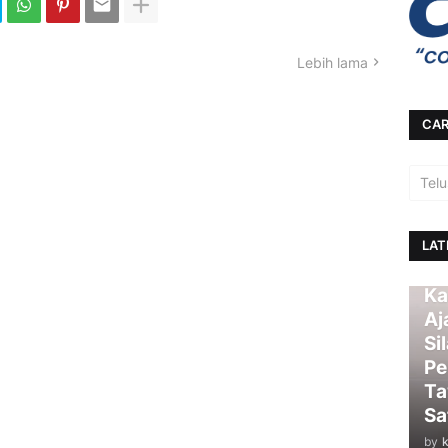
Lebih lama
CAR
LAT
Ka
Aj
Si
Pe
Ta
Sa
by